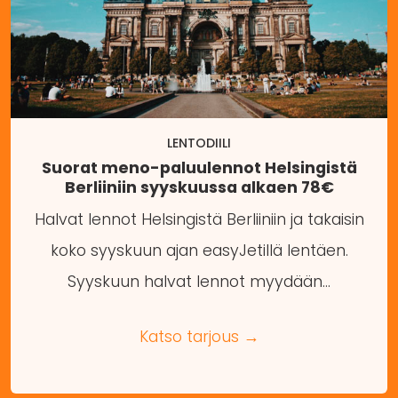
LENTODIILI
Suorat meno-paluulennot Helsingistä
Berliiniin syyskuussa alkaen 78€
Halvat lennot Helsingistä Berliiniin ja takaisin
koko syyskuun ajan easyJetillä lentäen.
Syyskuun halvat lennot myydään…
Katso tarjous →