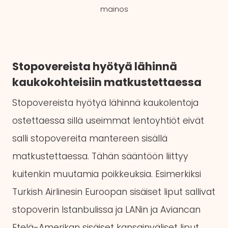
mainos
Stopovereista hyötyä lähinnä
kaukokohteisiin matkustettaessa
Stopovereista hyötyä lähinnä kaukolentoja
ostettaessa sillä useimmat lentoyhtiöt eivät
salli stopovereita mantereen sisällä
matkustettaessa. Tähän sääntöön liittyy
kuitenkin muutamia poikkeuksia. Esimerkiksi
Turkish Airlinesin Euroopan sisäiset liput sallivat
stopoverin Istanbulissa ja LANin ja Aviancan
Etelä-Amerikan sisäiset kansainväliset liput