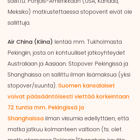
sallittu. Pohjois-Amerikkaan (USA, Kanada,
Meksiko) matkustettaessa stopoverit eivät ole
sallittuja.
Air China (Kiina)
lentää mm. Tukholmasta
Pekingiin, josta on kohtuulliset jatkoyhteydet
Australiaan ja Aasiaan. Stopover Pekingissä ja
Shanghaissa on sallittu ilman lisämaksua (yksi
stopover/suunta).
Suomen kansalaiset
voivat pääsääntöisesti viettää korkeintaan
72 tuntia mm. Pekingissä ja
Shanghaissa
ilman viisumia edellyttäen, että
matka jatkuu kolmanteen valtioon (ts. olet