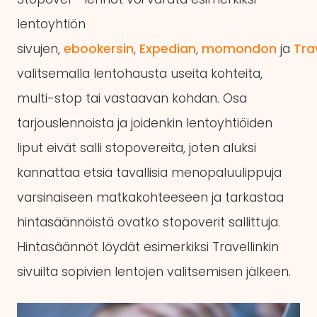
lentoyhtiön
sivujen,
ebookersin
,
Expedian
,
momondon
ja
Trav
valitsemalla lentohausta useita kohteita,
multi-stop tai vastaavan kohdan. Osa
tarjouslennoista ja joidenkin lentoyhtiöiden
liput eivät salli stopovereita, joten aluksi
kannattaa etsiä tavallisia menopaluulippuja
varsinaiseen matkakohteeseen ja tarkastaa
hintasäännöistä ovatko stopoverit sallittuja.
Hintasäännöt löydät esimerkiksi Travellinkin
sivuilta sopivien lentojen valitsemisen jälkeen.