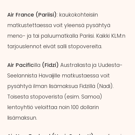
Air France (Pariisi)
: kaukokohteisiin
matkustettaessa voit yleensä pysähtyä
meno- ja tai paluumatkalla Pariisi. Kaikki KLM:n
tarjouslennot eivät salli stopovereita.
Air Pacific
illa
(Fidzi)
Australiasta ja Uudesta-
Seelannista Havaijille matkustaessa voit
pysähtyä ilman lisämaksua Fidzillä (Nadi).
Toisesta stopoverista (esim. Samoa)
lentoyhtiö veloittaa noin 100 dollarin
lisämaksun.