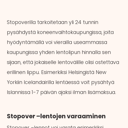
Stopoverilla tarkoitetaan yli 24 tunnin
pysähdystä koneenvaihtokaupungissa, joita
hyödyntämällä voi vierailla useammassa
kaupungissa yhden lentolipun hinnalla sen
sijaan, että jokaiselle lentovälille olisi ostettava
erillinen lippu. Esimerkiksi Helsingistä New
Yorkiin Icelandairilla lentäessä voit pysähtyä
Islannissa 1-7 päivän ajaksi ilman lisämaksua.
Stopover –lentojen varaaminen
Stopover –lennot voi varata esimerkiksi