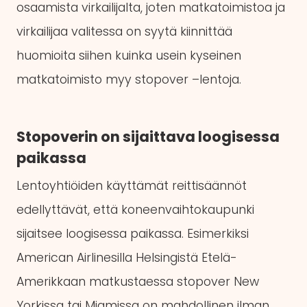
osaamista virkailijalta, joten matkatoimistoa ja
virkailijaa valitessa on syytä kiinnittää
huomioita siihen kuinka usein kyseinen
matkatoimisto myy stopover –lentoja.
Stopoverin on sijaittava loogisessa
paikassa
Lentoyhtiöiden käyttämät reittisäännöt
edellyttävät, että koneenvaihtokaupunki
sijaitsee loogisessa paikassa. Esimerkiksi
American Airlinesilla Helsingistä Etelä-
Amerikkaan matkustaessa stopover New
Yorkissa tai Miamissa on mahdollinen ilman