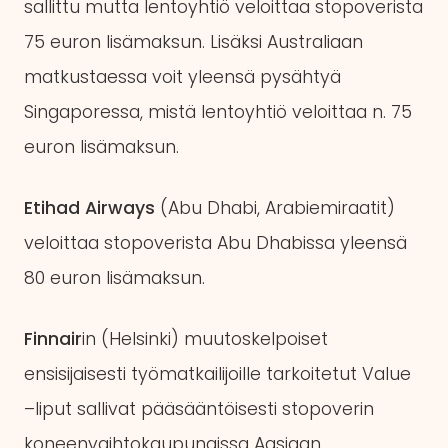
sallittu mutta lentoyhtiö veloittaa stopoverista
75 euron lisämaksun. Lisäksi Australiaan
matkustaessa voit yleensä pysähtyä
Singaporessa, mistä lentoyhtiö veloittaa n. 75
euron lisämaksun.
Etihad Airways
(Abu Dhabi, Arabiemiraatit)
veloittaa stopoverista Abu Dhabissa yleensä
80 euron lisämaksun.
Finnair
in (Helsinki) muutoskelpoiset
ensisijaisesti työmatkailijoille tarkoitetut Value
–liput sallivat pääsääntöisesti stopoverin
koneenvaihtokaupungissa Aasiaan