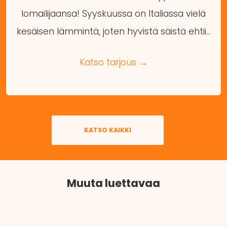
lomailijaansa! Syyskuussa on Italiassa vielä
kesäisen lämmintä, joten hyvistä säistä ehtii…
Katso tarjous →
KATSO KAIKKI
Muuta luettavaa