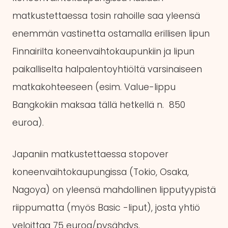
matkustettaessa tosin rahoille saa yleensä
enemmän vastinetta ostamalla erillisen lipun
Finnairilta koneenvaihtokaupunkiin ja lipun
paikalliselta halpalentoyhtiöltä varsinaiseen
matkakohteeseen (esim. Value-lippu
Bangkokiin maksaa tällä hetkellä n. 850
euroa).
Japaniin matkustettaessa stopover
koneenvaihtokaupungissa (Tokio, Osaka,
Nagoya) on yleensä mahdollinen lipputyypistä
riippumatta (myös Basic -liput), josta yhtiö
veloittaa 75 euroa/pysähdys.