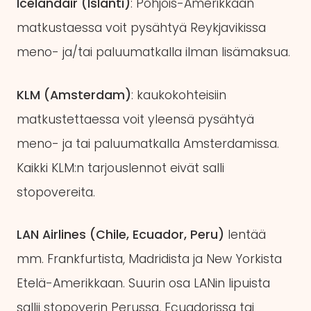
Icelandair (Islanti)
: Pohjois-Amerikkaan
matkustaessa voit pysähtyä Reykjavikissa
meno- ja/tai paluumatkalla ilman lisämaksua.
KLM (Amsterdam)
: kaukokohteisiin
matkustettaessa voit yleensä pysähtyä
meno- ja tai paluumatkalla Amsterdamissa.
Kaikki KLM:n tarjouslennot eivät salli
stopovereita.
LAN Airlines (Chile, Ecuador, Peru)
lentää
mm. Frankfurtista, Madridista ja New Yorkista
Etelä-Amerikkaan. Suurin osa LANin lipuista
sallii stopoverin Perussa, Ecuadorissa tai