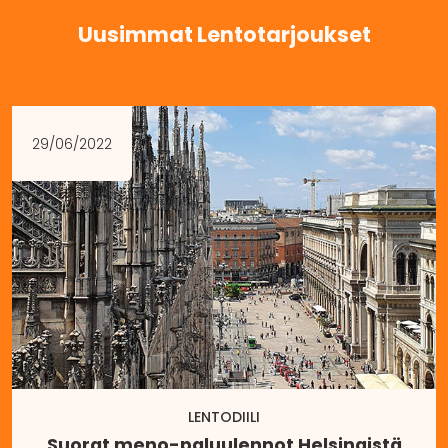
Uusimmat Lentotarjoukset
29/06/2022
LENTODIILI
Suorat meno-paluulennot Helsingistä