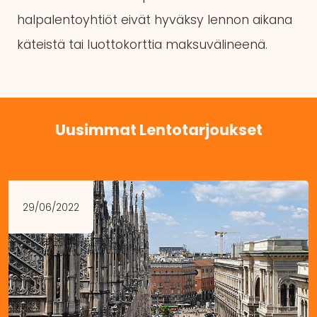
halpalentoyhtiöt eivät hyväksy lennon aikana
käteistä tai luottokorttia maksuvälineenä.
Uusimmat Lentotarjoukset
29/06/2022