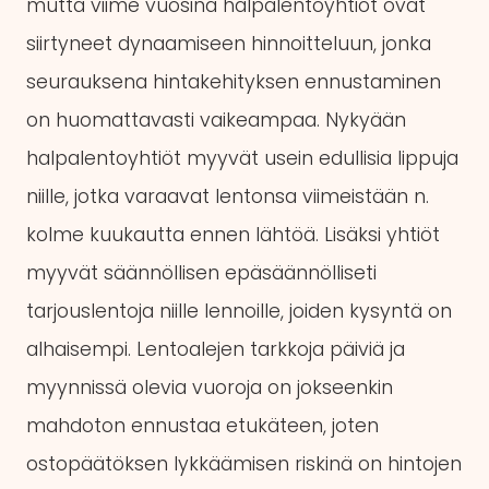
mutta viime vuosina halpalentoyhtiöt ovat
siirtyneet dynaamiseen hinnoitteluun, jonka
seurauksena hintakehityksen ennustaminen
on huomattavasti vaikeampaa. Nykyään
halpalentoyhtiöt myyvät usein edullisia lippuja
niille, jotka varaavat lentonsa viimeistään n.
kolme kuukautta ennen lähtöä. Lisäksi yhtiöt
myyvät säännöllisen epäsäännölliseti
tarjouslentoja niille lennoille, joiden kysyntä on
alhaisempi. Lentoalejen tarkkoja päiviä ja
myynnissä olevia vuoroja on jokseenkin
mahdoton ennustaa etukäteen, joten
ostopäätöksen lykkäämisen riskinä on hintojen