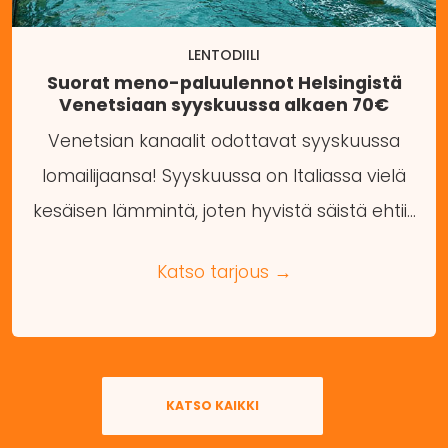
LENTODIILI
Suorat meno-paluulennot Helsingistä
Venetsiaan syyskuussa alkaen 70€
Venetsian kanaalit odottavat syyskuussa
lomailijaansa! Syyskuussa on Italiassa vielä
kesäisen lämmintä, joten hyvistä säistä ehtii…
Katso tarjous →
KATSO KAIKKI