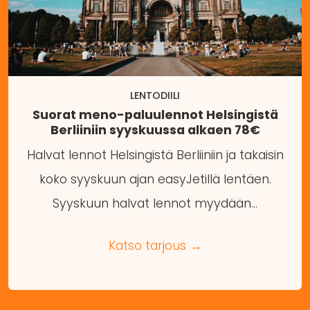
LENTODIILI
Suorat meno-paluulennot Helsingistä
Berliiniin syyskuussa alkaen 78€
Halvat lennot Helsingistä Berliiniin ja takaisin
koko syyskuun ajan easyJetillä lentäen.
Syyskuun halvat lennot myydään…
Katso tarjous →