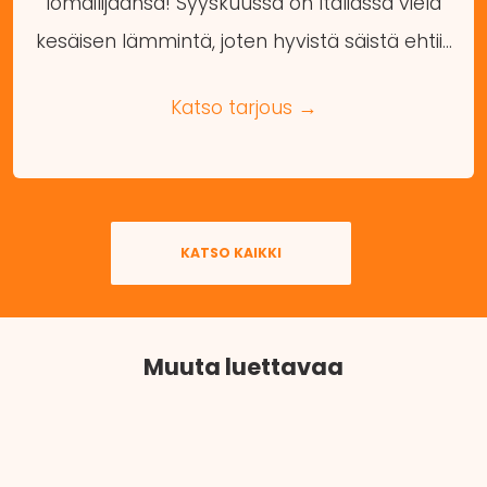
lomailijaansa! Syyskuussa on Italiassa vielä
kesäisen lämmintä, joten hyvistä säistä ehtii…
Katso tarjous →
KATSO KAIKKI
Muuta luettavaa