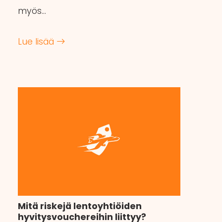
myös…
Lue lisää
Mitä riskejä lentoyhtiöiden
hyvitysvouchereihin liittyy?