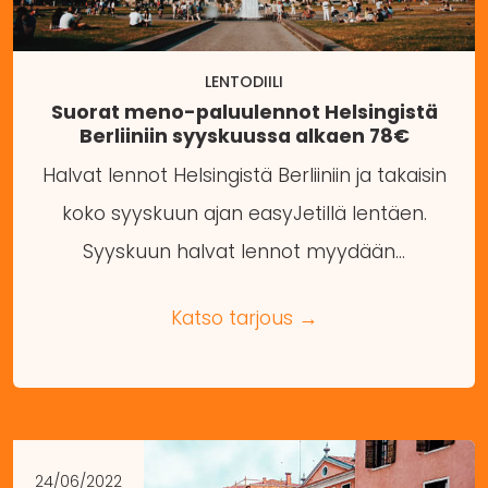
LENTODIILI
Suorat meno-paluulennot Helsingistä
Berliiniin syyskuussa alkaen 78€
Halvat lennot Helsingistä Berliiniin ja takaisin
koko syyskuun ajan easyJetillä lentäen.
Syyskuun halvat lennot myydään…
Katso tarjous →
24/06/2022