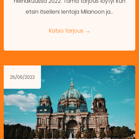
heinäkuussa 2022. Tämä tarjous löytyi kun
etsin itselleni lentoja Milanoon ja…
Katso tarjous →
25/06/2022