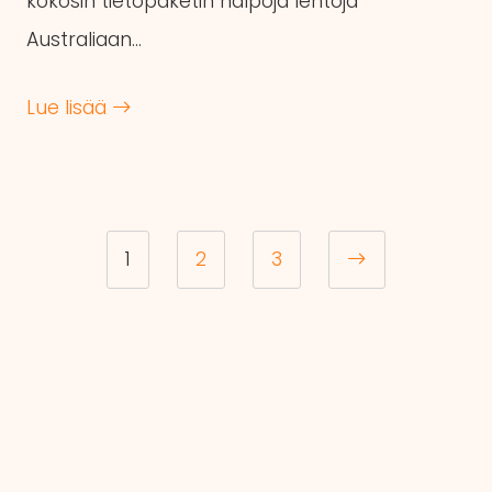
kokosin tietopaketin halpoja lentoja
Australiaan…
Lue lisää
1
2
3